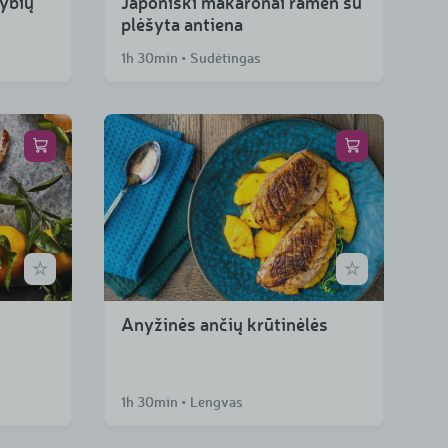
rybių
Japoniški makaronai ramen su
plėšyta antiena
1h 30min • Sudėtingas
Anyžinės ančių krūtinėlės
1h 30min • Lengvas