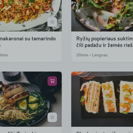
makaronai su tamarindo
Ryžių popieriaus suktin
u
čili padažu ir žemės rie
tinis
20min • Lengvas