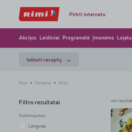
Pirkti internetu
Akcijos
Leidiniai
Programėlė
Įmonėms
Lojal
Ieškoti receptų
Rimi
Receptai
Azija
Filtro rezultatai
visi rezulta
Sudėtingumas
Lengvas