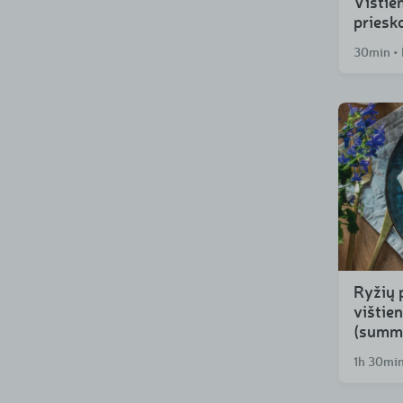
Vištien
priesk
30min •
Ryžių 
vištie
(summe
1h 30min