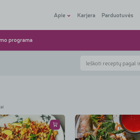
Apie
Karjera
Parduotuvės
Apie Rimi
umo programa
Naujienos
Istorija
Parduotuvių
formatai
Vadovų komanda
Tvarumo
tai
ataskaitos
Asortimentas
Kontaktai