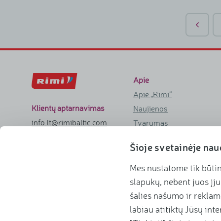
Apie
Apie „Rimi“
Klientų aptarnavimas
Naujienos
info.lt@rimibaltic.com
Tvarumas
Klientų aptarnavimas (8:00–21:00)
Parduotuvių formatai
+370 800 29 000
Šioje svetainėje na
Vadovų komanda
Istorija
Mes nustatome tik būtin
Karjera
slapukų, nebent juos įju
Parduotuvės
šalies našumo ir reklam
labiau atitiktų Jūsų int
Kontaktai