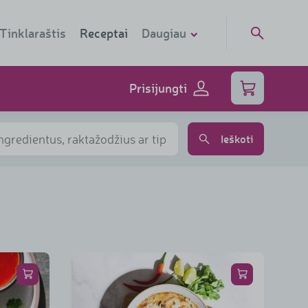
Tinklaraštis
Receptai
Daugiau
Sąskaitos
Prisijungti
Tiekėjams
Skenuok telefonu
Ieškoti
Socialinė kortelė
Dovanų kortelė