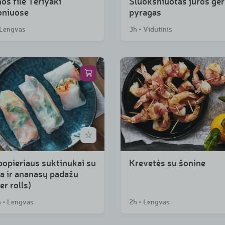
os filė Teriyaki
Sluoksniuotas jūros gė
oniuose
pyragas
 Lengvas
3h • Vidutinis
popieriaus suktinukai su
Krevetės su šonine
na ir ananasų padažu
r rolls)
 • Lengvas
2h • Lengvas