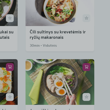
ukai su
Čili sultinys su krevetėmis ir
šutais
ryžių makaronais
30min • Vidutinis