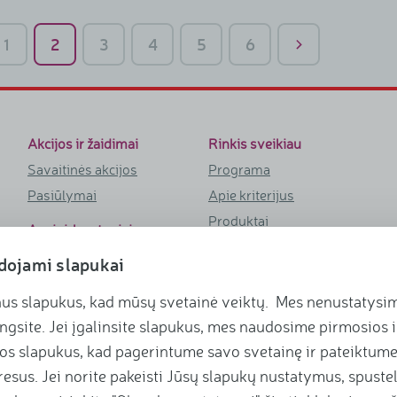
1
2
3
4
5
6
Akcijos ir žaidimai
Rinkis sveikiau
Savaitinės akcijos
Programa
Pasiūlymai
Apie kriterijus
Produktai
Apsipirk patogiai
Straipsniai
E. parduotuvė
udojami slapukai
Receptai
Programėlė
Renginiai
us slapukus, kad mūsų svetainė veiktų. Mes nenustatysim
Sąskaitos išrašymas
ngsite. Jei įgalinsite slapukus, mes naudosime pirmosios i
Socialinė kortelė
Asortimentas ir įkvėpimas
os slapukus, kad pagerintume savo svetainę ir pateiktume
Skenuok telefonu
Receptai
eresus. Jei norite pakeisti Jūsų slapukų nustatymus, spust
Tinklaraštis