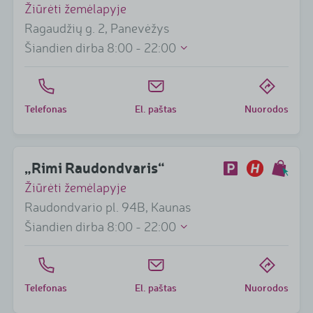
Žiūrėti žemėlapyje
Ragaudžių g. 2, Panevėžys
Šiandien dirba 8:00 - 22:00
Pirmadienis
8:00 - 22:00
Antradienis
8:00 - 22:00
Trečiadienis
8:00 - 22:00
Telefonas
El. paštas
Nuorodos
Ketvirtadienis
8:00 - 22:00
Penktadienis
8:00 - 22:00
Šeštadienis
8:00 - 22:00
Sekmadienis
8:00 - 22:00
„Rimi Raudondvaris“
Žiūrėti žemėlapyje
Raudondvario pl. 94B, Kaunas
Šiandien dirba 8:00 - 22:00
Pirmadienis
8:00 - 22:00
Antradienis
8:00 - 22:00
Trečiadienis
8:00 - 22:00
Telefonas
El. paštas
Nuorodos
Ketvirtadienis
8:00 - 22:00
Penktadienis
8:00 - 22:00