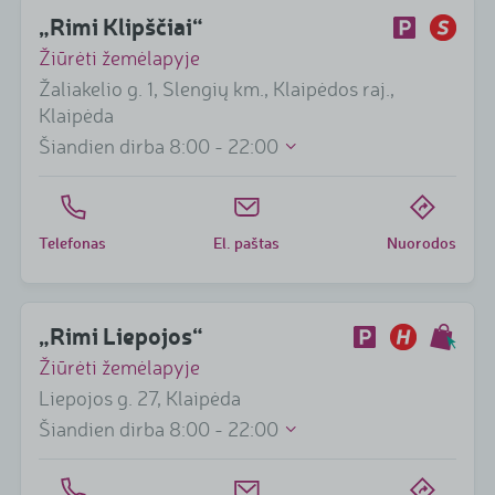
Sekmadienis
8:00 - 22:00
„Rimi Klipščiai“
Žiūrėti žemėlapyje
Žaliakelio g. 1, Slengių km., Klaipėdos raj.,
Klaipėda
Šiandien dirba 8:00 - 22:00
Pirmadienis
8:00 - 22:00
Antradienis
8:00 - 22:00
Trečiadienis
8:00 - 22:00
Telefonas
El. paštas
Nuorodos
Ketvirtadienis
8:00 - 22:00
Penktadienis
8:00 - 22:00
Šeštadienis
8:00 - 22:00
Sekmadienis
8:00 - 22:00
„Rimi Liepojos“
Žiūrėti žemėlapyje
Liepojos g. 27, Klaipėda
Šiandien dirba 8:00 - 22:00
Pirmadienis
8:00 - 22:00
Antradienis
8:00 - 22:00