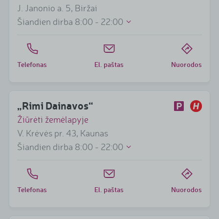
J. Janonio a. 5, Biržai
Šiandien dirba 8:00 - 22:00
Pirmadienis
8:00 - 22:00
Antradienis
8:00 - 22:00
Trečiadienis
8:00 - 22:00
Telefonas
El. paštas
Nuorodos
Ketvirtadienis
8:00 - 22:00
Penktadienis
8:00 - 22:00
Šeštadienis
8:00 - 22:00
Sekmadienis
8:00 - 21:00
„Rimi Dainavos“
Žiūrėti žemėlapyje
V. Krėvės pr. 43, Kaunas
Šiandien dirba 8:00 - 22:00
Pirmadienis
8:00 - 22:00
Antradienis
8:00 - 22:00
Trečiadienis
8:00 - 22:00
Telefonas
El. paštas
Nuorodos
Ketvirtadienis
8:00 - 22:00
Penktadienis
8:00 - 22:00
Šeštadienis
8:00 - 22:00