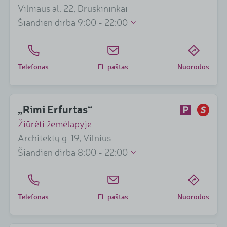
Vilniaus al. 22, Druskininkai
Šiandien dirba 9:00 - 22:00
Pirmadienis
9:00 - 21:00
Antradienis
9:00 - 21:00
Trečiadienis
9:00 - 21:00
Telefonas
El. paštas
Nuorodos
Ketvirtadienis
9:00 - 21:00
Penktadienis
9:00 - 22:00
Šeštadienis
9:00 - 22:00
Sekmadienis
9:00 - 21:00
„Rimi Erfurtas“
Žiūrėti žemėlapyje
Architektų g. 19, Vilnius
Šiandien dirba 8:00 - 22:00
Pirmadienis
8:00 - 22:00
Antradienis
8:00 - 22:00
Trečiadienis
8:00 - 22:00
Telefonas
El. paštas
Nuorodos
Ketvirtadienis
8:00 - 22:00
Penktadienis
8:00 - 22:00
Šeštadienis
8:00 - 22:00