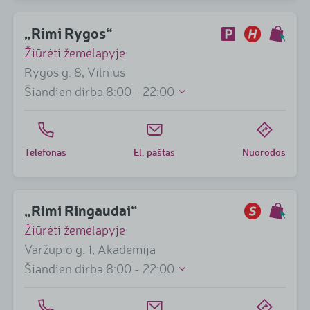
Šeštadienis
8:00 - 22:00
Sekmadienis
9:00 - 21:00
„Rimi Rygos“
Žiūrėti žemėlapyje
Rygos g. 8, Vilnius
Šiandien dirba 8:00 - 22:00
Pirmadienis
8:00 - 22:00
Antradienis
8:00 - 22:00
Trečiadienis
8:00 - 22:00
Telefonas
El. paštas
Nuorodos
Ketvirtadienis
8:00 - 22:00
Penktadienis
8:00 - 22:00
Šeštadienis
8:00 - 22:00
Sekmadienis
9:00 - 22:00
„Rimi Ringaudai“
Žiūrėti žemėlapyje
Varžupio g. 1, Akademija
Šiandien dirba 8:00 - 22:00
Pirmadienis
8:00 - 22:00
Antradienis
8:00 - 22:00