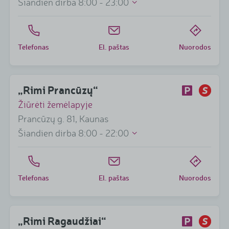
Šiandien dirba 8:00 - 23:00
Pirmadienis
8:00 - 23:00
Antradienis
8:00 - 23:00
Trečiadienis
8:00 - 23:00
Telefonas
El. paštas
Nuorodos
Ketvirtadienis
8:00 - 23:00
Penktadienis
8:00 - 23:00
Šeštadienis
8:00 - 23:00
Sekmadienis
9:00 - 22:00
„Rimi Prancūzų“
Žiūrėti žemėlapyje
Prancūzų g. 81, Kaunas
Šiandien dirba 8:00 - 22:00
Pirmadienis
8:00 - 22:00
Antradienis
8:00 - 22:00
Trečiadienis
8:00 - 22:00
Telefonas
El. paštas
Nuorodos
Ketvirtadienis
8:00 - 22:00
Penktadienis
8:00 - 22:00
Šeštadienis
8:00 - 22:00
Sekmadienis
9:00 - 22:00
„Rimi Ragaudžiai“