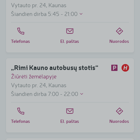
Vytauto pr. 24, Kaunas
Šiandien dirba 5:45 - 21:00
Pirmadienis
5:45 - 21:00
Antradienis
5:45 - 21:00
Trečiadienis
5:45 - 21:00
Telefonas
El. paštas
Nuorodos
Ketvirtadienis
5:45 - 21:00
Penktadienis
5:45 - 21:00
Šeštadienis
5:45 - 21:00
Sekmadienis
5:45 - 21:00
„Rimi Kauno autobusų stotis“
Žiūrėti žemėlapyje
Vytauto pr. 24, Kaunas
Šiandien dirba 7:00 - 22:00
Pirmadienis
7:00 - 22:00
Antradienis
7:00 - 22:00
Trečiadienis
7:00 - 22:00
Telefonas
El. paštas
Nuorodos
Ketvirtadienis
7:00 - 22:00
Penktadienis
7:00 - 22:00
Šeštadienis
7:00 - 22:00