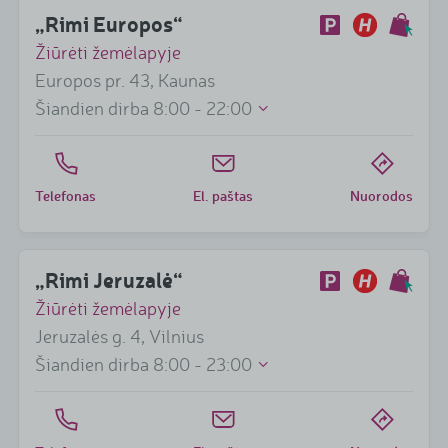
Sekmadienis
9:00 - 22:00
„Rimi Europos“
Žiūrėti žemėlapyje
Europos pr. 43, Kaunas
Šiandien dirba 8:00 - 22:00
Pirmadienis
8:00 - 22:00
Antradienis
8:00 - 22:00
Trečiadienis
8:00 - 22:00
Telefonas
El. paštas
Nuorodos
Ketvirtadienis
8:00 - 22:00
Penktadienis
8:00 - 22:00
Šeštadienis
8:00 - 22:00
Sekmadienis
9:00 - 22:00
„Rimi Jeruzalė“
Žiūrėti žemėlapyje
Jeruzalės g. 4, Vilnius
Šiandien dirba 8:00 - 23:00
Pirmadienis
8:00 - 23:00
Antradienis
8:00 - 23:00
Trečiadienis
8:00 - 23:00