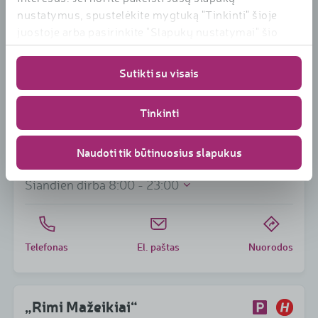
Šiandien dirba 9:00 - 22:00
nustatymus, spustelėkite mygtuką "Tinkinti" šioje
Pirmadienis
9:00 - 22:00
juostoje arba pasirinkite "Slapukų nustatymai" šio
Antradienis
9:00 - 22:00
tinklalapio apačioje. Daugiau informacijos apie mūsų
Trečiadienis
9:00 - 22:00
Telefonas
El. paštas
Nuorodos
naudojamus slapukus
Ketvirtadienis
9:00 - 22:00
Sutikti su visais
rasite
https://www.rimi.lt/privatumo-
Penktadienis
9:00 - 22:00
politika/slapuku-taisykles
Šeštadienis
9:00 - 22:00
Tinkinti
Sekmadienis
9:00 - 22:00
„Rimi Mandarinas“
Žiūrėti žemėlapyje
Naudoti tik būtinuosius slapukus
Ateities g. 91, Vilnius
Šiandien dirba 8:00 - 23:00
Pirmadienis
8:00 - 23:00
Antradienis
8:00 - 23:00
Trečiadienis
8:00 - 23:00
Telefonas
El. paštas
Nuorodos
Ketvirtadienis
8:00 - 23:00
Penktadienis
8:00 - 23:00
Šeštadienis
8:00 - 23:00
Sekmadienis
9:00 - 23:00
„Rimi Mažeikiai“