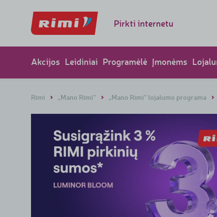
Pirkti internetu
Akcijos
Leidiniai
Programėlė
Įmonėms
Lojal
Rimi
„Mano Rimi“
„Mano Rimi“ lojalumo programa