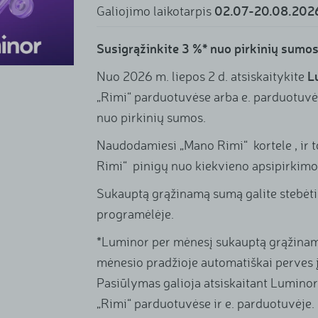
02.07-20.08.202
Galiojimo laikotarpis
Susigrąžinkite 3 %* nuo pirkinių sumo
L
Nuo 2026 m. liepos 2 d. atsiskaitykite
„Rimi“ parduotuvėse arba e. parduotuvėj
nuo pirkinių sumos.
Naudodamiesi „Mano Rimi“ kortele , ir t
Rimi“ pinigų nuo kiekvieno apsipirkim
Sukauptą grąžinamą sumą galite stebė
programėlėje.
*Luminor per mėnesį sukauptą grąžinamą
mėnesio pradžioje automatiškai perves į 
Pasiūlymas galioja atsiskaitant Lumino
„Rimi“ parduotuvėse ir e. parduotuvėje.