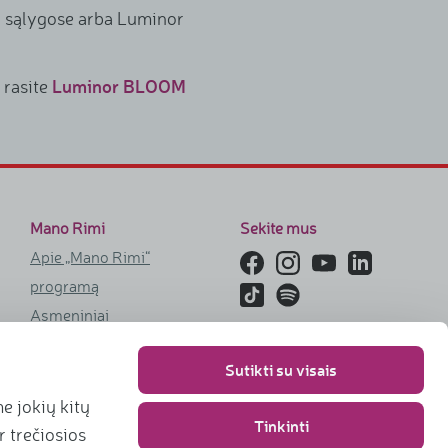
ir sąlygose arba Luminor
Luminor BLOOM
 rasite
Mano Rimi
Sekite mus
Apie „Mano Rimi“
programą
Asmeniniai
pasiūlymai
Sutikti su visais
„Mano šeimai“
programa
e jokių kitų
Tinkinti
r trečiosios
Teisinė informacija