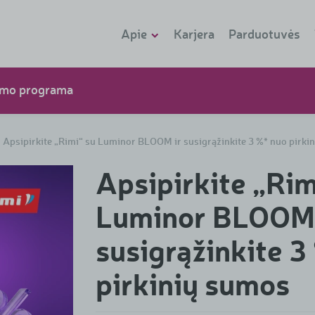
Apie
Karjera
Parduotuvės
Apie Rimi
umo programa
Naujienos
Istorija
Apsipirkite „Rimi“ su Luminor BLOOM ir susigrąžinkite 3 %* nuo pirki
Parduotuvių
Apsipirkite „Rim
formatai
Vadovų komanda
Luminor BLOOM 
Tvarumo
susigrąžinkite 3
ataskaitos
pirkinių sumos
Asortimentas
Kontaktai