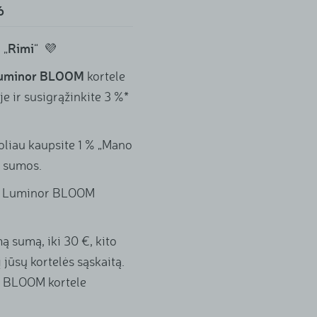
6
s
Rimi
„
“ 💜
uminor BLOOM
kortele
e ir susigrąžinkite 3 %*
oliau kaupsite 1 % „Mano
o sumos.
ti Luminor BLOOM
 sumą, iki 30 €, kito
jūsų kortelės sąskaitą.
r BLOOM kortele