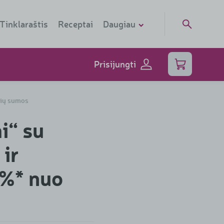
Tinklaraštis
Receptai
Daugiau
Sąskaitos
Prisijungti
Tiekėjams
Skenuok telefonu
nių sumos
Socialinė kortelė
i“ su
Dovanų kortelė
ir
 %* nuo