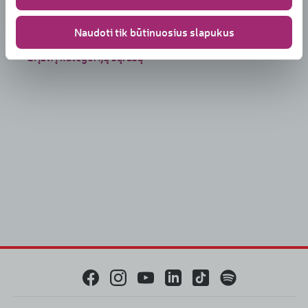
Naudoti tik būtinuosius slapukus
Grįžti į kategorijų sąrašą