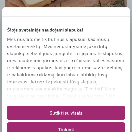
Renginiai
Šioje svetainėje naudojami slapukai
„Rinkis sveikiau“ ženklu pažymėtame svieste:
Mes nustatome tik būtinus slapukus, kad mūsų
svetainė veiktų. Mes nenustatysime jokių kitų
slapukų, nebent juos įjungsite. Jei įgalinsite slapukus,
• pieno riebalų ne mažiau kaip 80 % bet ne daugiau kaip
mes naudosime pirmosios ir trečiosios šalies našumo
90%;
ir reklamos slapukus, kad pagerintume savo svetainę
• lydytame (Ghi) svieste pieno riebalų ne mažiau kaip 99,6
ir pateiktume reklamą, kuri labiau atitiktų Jūsų
%.
interesus. Jei norite pakeisti Jūsų slapukų
nustatymus, spustelėkite mygtuką "Tinkinti" šioje
juostoje arba pasirinkite "Slapukų nustatymai" šio
tinklalapio apačioje. Daugiau informacijos apie mūsų
naudojamus slapukus
Sutikti su visais
rasite
https://www.rimi.lt/privatumo-
politika/slapuku-taisykles
Įsigyk „Rinkis sveikiau“ prekes e. parduotuvėje
Tinkinti