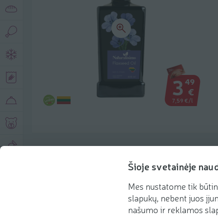
3
49
€
7,59 €/l
Produkto aprašymas
Šioje svetainėje nau
Mes nustatome tik būtin
Pagrindinė informacija
Rekomenduojame
slapukų, nebent juos įjun
našumo ir reklamos slap