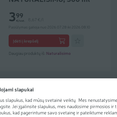
3
99
8,67 €/l
€/vnt.
Pasiūlymas galioja nuo 2026.07.28 iki 2026.08.10
Pridėti prie mėgstamiausių
Įdėti į krepšelį
Daugiau produktų iš:
Naturalisimo
dojami slapukai
us slapukus, kad mūsų svetainė veiktų. Mes nenustatysime 
Receptai
gsite. Jei įgalinsite slapukus, mes naudosime pirmosios ir t
ukus, kad pagerintume savo svetainę ir pateiktume reklamą