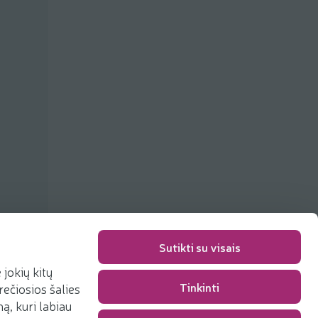
Sutikti su visais
jokių kitų
Tinkinti
rečiosios šalies
Pakavimo mokestis
0,00 €
, kuri labiau
Iš viso
0,00 €