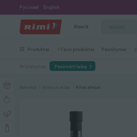
Русский
English
Rimi.lt
Produktai
⭐Tavo produktai
Pasiūlymai

Pristatymas:
Pasirinkti laiką
Bakalėja
Aliejus ir actas
Kitas aliejus