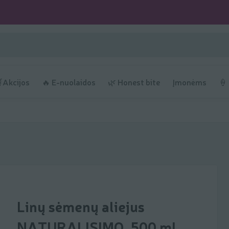
Akcijos
🔥 E-nuolaidos
🌿 Honest bite
Įmonėms
🍦
Linų sėmenų aliejus
NATURALISIMO, 500 ml