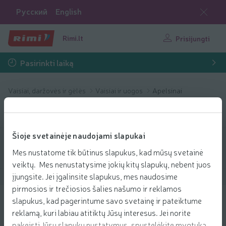
Русский
English
Rimi.lt
Prisijungti
Pasirinkti laiką
Vaisiai, daržovės ir gėlės
Vaisiai ir uogos
Apelsinai
Apelsinai
Šioje svetainėje naudojami slapukai
Filtruoti produktus
Mes nustatome tik būtinus slapukus, kad mūsų svetainė
veiktų. Mes nenustatysime jokių kitų slapukų, nebent juos
įjungsite. Jei įgalinsite slapukus, mes naudosime
Rodyti produktus
40
Rūšiuoti
pirmosios ir trečiosios šalies našumo ir reklamos
slapukus, kad pagerintume savo svetainę ir pateiktume
Apelsinai Valencia Late Rimi, 1 kg
reklamą, kuri labiau atitiktų Jūsų interesus. Jei norite
1.59 € už kg
pakeisti Jūsų slapukų nustatymus, spustelėkite mygtuką
59