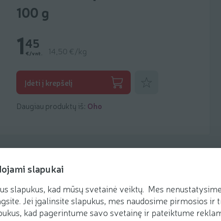
100 g
1
45
14,50 €/kg
€/vnt.
Pridėti prie mėgstamiausių
Įdėti į krepšelį
Daugiau produktų iš:
Oho
dojami slapukai
us slapukus, kad mūsų svetainė veiktų. Mes nenustatysime 
Receptai
gsite. Jei įgalinsite slapukus, mes naudosime pirmosios ir t
ukus, kad pagerintume savo svetainę ir pateiktume reklamą