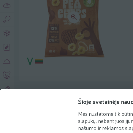
Produkto aprašymas
Šioje svetainėje nau
Mes nustatome tik būtin
Pagrindinė informacija
Rekomenduojame
slapukų, nebent juos įjun
našumo ir reklamos slap