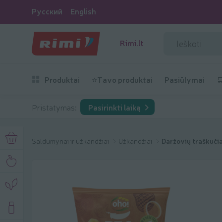
Русский
English
Rimi.lt
Produktai
⭐Tavo produktai
Pasiūlymai

Pristatymas:
Pasirinkti laiką
Saldumynai ir užkandžiai
Užkandžiai
Daržovių traškučia