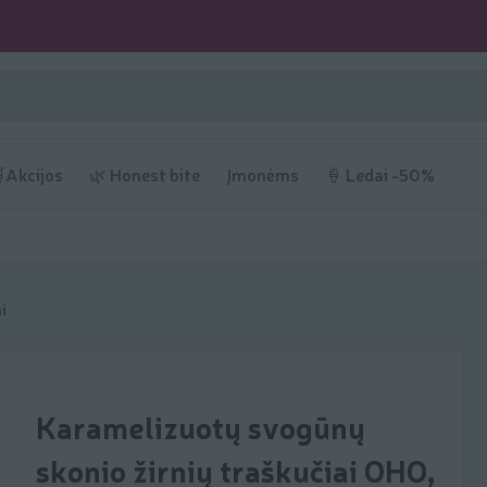
Akcijos
🌿 Honest bite
Įmonėms
🍦 Ledai -50%
i
Karamelizuotų svogūnų
skonio žirnių traškučiai OHO,