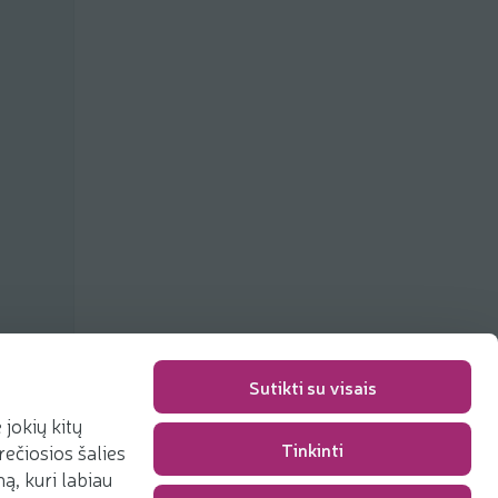
Sutikti su visais
jokių kitų
Tinkinti
rečiosios šalies
Pakavimo mokestis
0,00 €
, kuri labiau
Iš viso
0,00 €