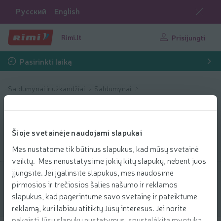
Русский
English
Rimi.lt
Prisijungti
Pasirinkti laiką
Saldumynai ir užkandžiai
Saldumynai
Pastilės ir kramtomoji guma
Pastilės ir
Šioje svetainėje naudojami slapukai
kramtomoji guma
Mes nustatome tik būtinus slapukus, kad mūsų svetainė
veiktų. Mes nenustatysime jokių kitų slapukų, nebent juos
įjungsite. Jei įgalinsite slapukus, mes naudosime
Filtruoti produktus
pirmosios ir trečiosios šalies našumo ir reklamos
slapukus, kad pagerintume savo svetainę ir pateiktume
reklamą, kuri labiau atitiktų Jūsų interesus. Jei norite
Rodyti produktus
40
Rūšiuoti
pakeisti Jūsų slapukų nustatymus, spustelėkite mygtuką