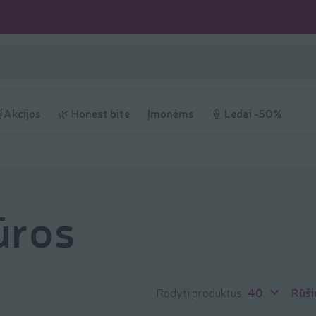
Akcijos
🌿 Honest bite
Įmonėms
🍦 Ledai -50%
ūros
Rodyti produktus
40
Rūši