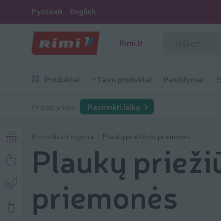
Русский
English
Rimi.lt
Produktai
⭐Tavo produktai
Pasiūlymai

Pristatymas:
Pasirinkti laiką
Kosmetika ir higiena
Plaukų priežiūros priemonės
Plaukų prieži
priemonės