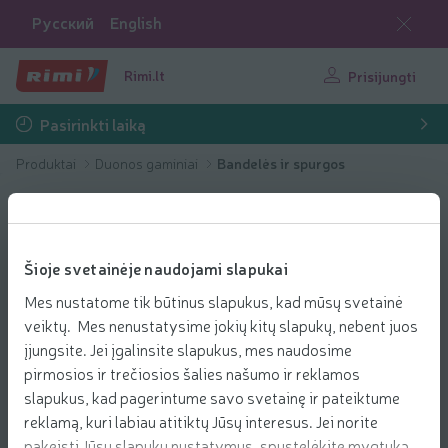
Русский
English
Rimi.lt
Prisijungti
Pasirinkti laiką
Produktai
Duonos gaminiai
Bandelės ir spurgos
Šioje svetainėje naudojami slapukai
Mes nustatome tik būtinus slapukus, kad mūsų svetainė
veiktų. Mes nenustatysime jokių kitų slapukų, nebent juos
įjungsite. Jei įgalinsite slapukus, mes naudosime
pirmosios ir trečiosios šalies našumo ir reklamos
slapukus, kad pagerintume savo svetainę ir pateiktume
reklamą, kuri labiau atitiktų Jūsų interesus. Jei norite
pakeisti Jūsų slapukų nustatymus, spustelėkite mygtuką