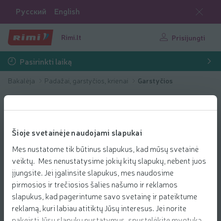
Русский
English
Rimi.lt
Prisijungti
Pasirinkti laiką
Bakalėja
Padažai, garstyčios, krienai
Garstyčios
Šioje svetainėje naudojami slapukai
Mes nustatome tik būtinus slapukus, kad mūsų svetainė
veiktų. Mes nenustatysime jokių kitų slapukų, nebent juos
įjungsite. Jei įgalinsite slapukus, mes naudosime
pirmosios ir trečiosios šalies našumo ir reklamos
slapukus, kad pagerintume savo svetainę ir pateiktume
reklamą, kuri labiau atitiktų Jūsų interesus. Jei norite
pakeisti Jūsų slapukų nustatymus, spustelėkite mygtuką