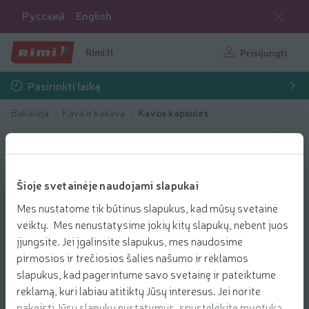
Русский
English
Rimi.lt
Prisijungti
Pasirinkti laiką
Bakalėja
Kava ir kakava
Kavos kapsulės
Šioje svetainėje naudojami slapukai
Mes nustatome tik būtinus slapukus, kad mūsų svetainė
veiktų. Mes nenustatysime jokių kitų slapukų, nebent juos
įjungsite. Jei įgalinsite slapukus, mes naudosime
pirmosios ir trečiosios šalies našumo ir reklamos
slapukus, kad pagerintume savo svetainę ir pateiktume
reklamą, kuri labiau atitiktų Jūsų interesus. Jei norite
pakeisti Jūsų slapukų nustatymus, spustelėkite mygtuką