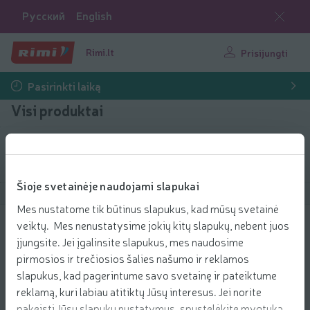
Русский
English
Rimi.lt
Prisijungti
Pasirinkti laiką
Visi produktai
Filtruoti produktus
Šioje svetainėje naudojami slapukai
Rodyti produktus
40
Rūšiuoti
Mes nustatome tik būtinus slapukus, kad mūsų svetainė
veiktų. Mes nenustatysime jokių kitų slapukų, nebent juos
Besiplečiantis tarpdančių siūlas WOOM
įjungsite. Jei įgalinsite slapukus, mes naudosime
CARBON+
pirmosios ir trečiosios šalies našumo ir reklamos
5.89 € už vnt.
5
89
slapukus, kad pagerintume savo svetainę ir pateiktume
Kaina už vienetą: 5,89 €/vnt.
5,89 €/vnt.
€/vnt.
reklamą, kuri labiau atitiktų Jūsų interesus. Jei norite
Pridėti
pakeisti Jūsų slapukų nustatymus, spustelėkite mygtuką
Įdėti į krepšelį