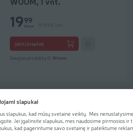
WOOM, 1 vnt.
19
99
19,99 €/vnt.
€/vnt.
Pridėti prie mėgstamiausių
Įdėti į krepšelį
Daugiau produktų iš:
Woom
dojami slapukai
us slapukus, kad mūsų svetainė veiktų. Mes nenustatysime 
gsite. Jei įgalinsite slapukus, mes naudosime pirmosios ir t
ukus, kad pagerintume savo svetainę ir pateiktume reklamą