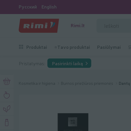
Русский
English
Rimi.lt
Produktai
⭐Tavo produktai
Pasiūlymai

Pristatymas:
Pasirinkti laiką
Kosmetika ir higiena
Burnos priežiūros priemonės
Dantų