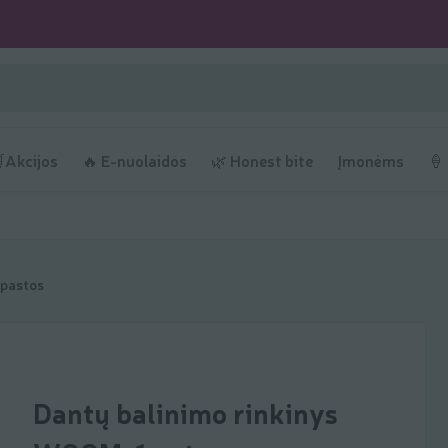
Akcijos
🔥 E-nuolaidos
🌿 Honest bite
Įmonėms
🍦
 pastos
Dantų balinimo rinkinys