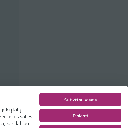
Sutikti su visais
jokių kitų
Tinkinti
rečiosios šalies
Pakavimo mokestis
0,00 €
, kuri labiau
Iš viso
0,00 €