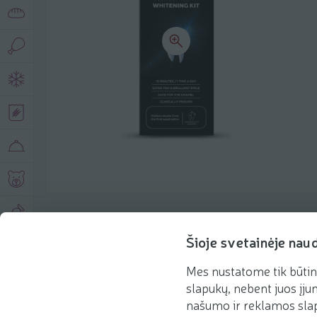
Produkto aprašymas
Šioje svetainėje nau
Mes nustatome tik būtin
Pagrindinė informacija
Rekomenduojame
slapukų, nebent juos įjun
našumo ir reklamos slap