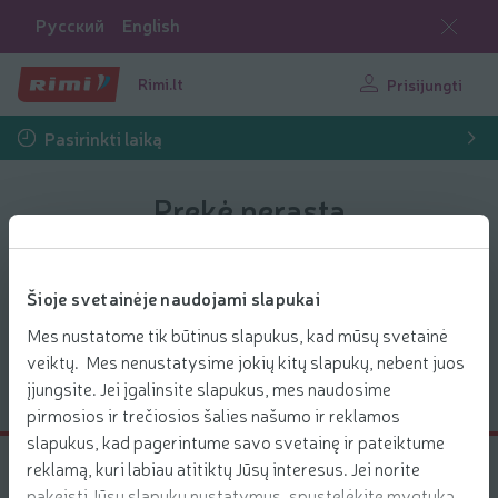
Русский
English
Rimi.lt
Prisijungti
Pasirinkti laiką
Prekė nerasta
Deja, tokios prekės nerandame. Jos neturime
arba neteisingai įvedėte pavadinimą
Šioje svetainėje naudojami slapukai
Mes nustatome tik būtinus slapukus, kad mūsų svetainė
veiktų. Mes nenustatysime jokių kitų slapukų, nebent juos
Grįžti į parduotuvę
įjungsite. Jei įgalinsite slapukus, mes naudosime
pirmosios ir trečiosios šalies našumo ir reklamos
slapukus, kad pagerintume savo svetainę ir pateiktume
reklamą, kuri labiau atitiktų Jūsų interesus. Jei norite
Klientų aptarnavimo centras
pakeisti Jūsų slapukų nustatymus, spustelėkite mygtuką