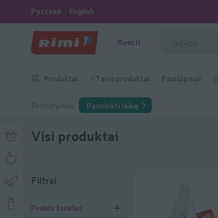
Русский
English
Rimi.lt
Produktai
⭐Tavo produktai
Pasiūlymai

Pristatymas:
Pasirinkti laiką
Visi produktai
Filtrai
Filtrai
Prekės ženklas