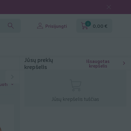
0
Prisijungti
0,00 €
Jūsų prekių
Išsaugotas
krepšelis
krepšelis
uoti
Jūsų krepšelis tuščias