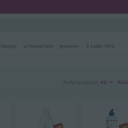
Akcijos
🌿 Honest bite
Įmonėms
🍦 Ledai -50%
Rodyti produktus
40
Rūši