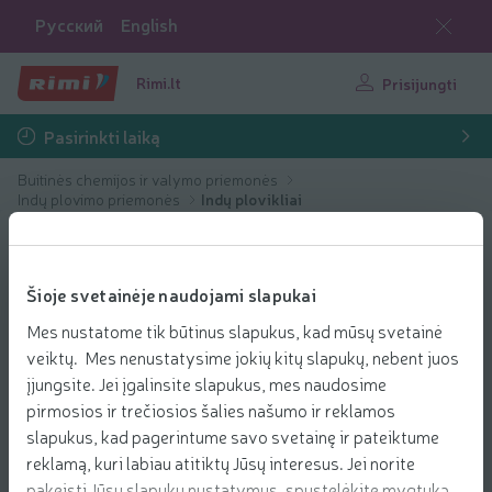
Русский
English
Rimi.lt
Prisijungti
Pasirinkti laiką
Buitinės chemijos ir valymo priemonės
Indų plovimo priemonės
Indų plovikliai
Šioje svetainėje naudojami slapukai
Mes nustatome tik būtinus slapukus, kad mūsų svetainė
veiktų. Mes nenustatysime jokių kitų slapukų, nebent juos
įjungsite. Jei įgalinsite slapukus, mes naudosime
pirmosios ir trečiosios šalies našumo ir reklamos
slapukus, kad pagerintume savo svetainę ir pateiktume
reklamą, kuri labiau atitiktų Jūsų interesus. Jei norite
pakeisti Jūsų slapukų nustatymus, spustelėkite mygtuką