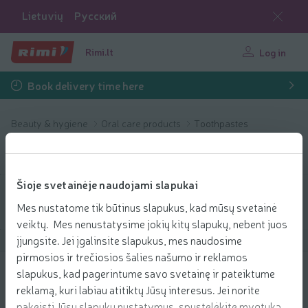
Lietuvių
Русский
Rimi.lt
Log in
Book delivery time here
Beauty & hygiene
Oral care products
Toothpastes
Toothpastes
Šioje svetainėje naudojami slapukai
Filter products
Mes nustatome tik būtinus slapukus, kad mūsų svetainė
veiktų. Mes nenustatysime jokių kitų slapukų, nebent juos
įjungsite. Jei įgalinsite slapukus, mes naudosime
Show products
40
Sort
pirmosios ir trečiosios šalies našumo ir reklamos
slapukus, kad pagerintume savo svetainę ir pateiktume
Dantų pasta ORAL B 3D LUXE
reklamą, kuri labiau atitiktų Jūsų interesus. Jei norite
PERFECTION, 75 ml
pakeisti Jūsų slapukų nustatymus, spustelėkite mygtuką