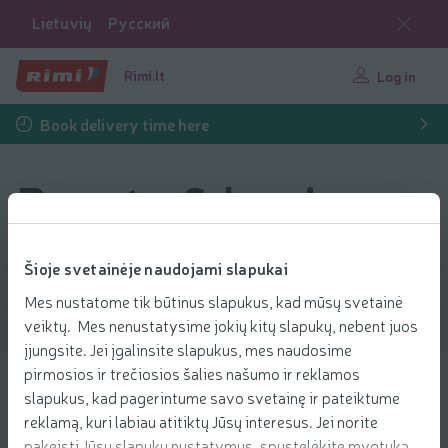
Lietuvių
Русский
Rimi.lt
Log in
Book delivery time here
Beauty & hygiene
Šioje svetainėje naudojami slapukai
Filter products
Mes nustatome tik būtinus slapukus, kad mūsų svetainė
veiktų. Mes nenustatysime jokių kitų slapukų, nebent juos
Show products
40
Sort
įjungsite. Jei įgalinsite slapukus, mes naudosime
pirmosios ir trečiosios šalies našumo ir reklamos
slapukus, kad pagerintume savo svetainę ir pateiktume
Vatos pagaliukai ALMEDA, 200 vnt.
reklamą, kuri labiau atitiktų Jūsų interesus. Jei norite
Hand and foot skin care
0.89 € per pcs.
0
89
products
pakeisti Jūsų slapukų nustatymus, spustelėkite mygtuką
€/pcs.