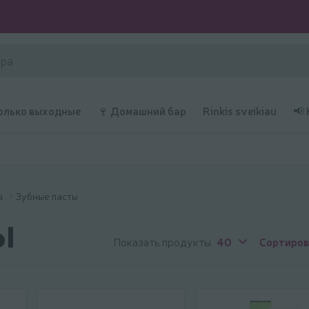
олько выходные
🍷 Домашний бар
Rinkis sveikiau
📢
а
Зубные пасты
ы
Показать продукты
40
Сортиров