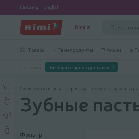
Lietuvių
English
Rimi.lt
Товары
⭐ Твои продукты
🛒 Акции
📅 Т
Доставка:
Выберите время доставки
Косметика и гигиена
Средства по уходу за полостью рт
Зубные паст
Фильтр