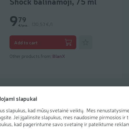
Shock balinamoji, 75 ml
9
79
130,53 €/l
€/pcs.
Add to favorites
Add to cart
Other products from:
BlanX
dojami slapukai
us slapukus, kad mūsų svetainė veiktų. Mes nenustatysime 
gsite. Jei įgalinsite slapukus, mes naudosime pirmosios ir t
ukus, kad pagerintume savo svetainę ir pateiktume reklamą