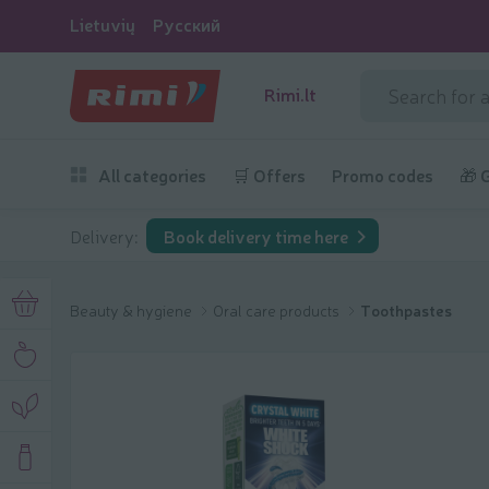
Lietuvių
Русский
Rimi.lt
All categories
🛒 Offers
Promo codes
🎁 
Delivery:
Book delivery time here
Beauty & hygiene
Oral care products
Toothpastes