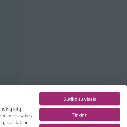
Sutikti su visais
jokių kitų
Tinkinti
rečiosios šalies
Packaging fee
0,00 €
, kuri labiau
Total
0,00 €