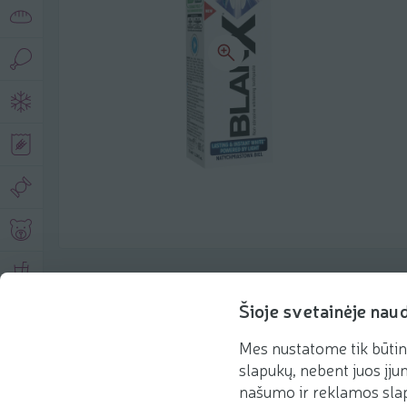
Product description
Šioje svetainėje nau
Mes nustatome tik būtin
Basic information
Recommendations
slapukų, nebent juos įjun
našumo ir reklamos slap