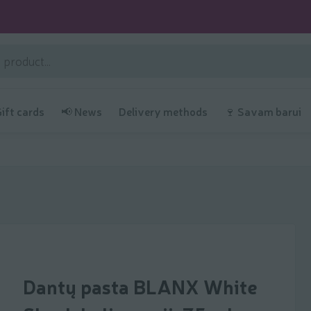
Gift cards
📢 News
Delivery methods
🍷 Savam barui
Dantų pasta BLANX White