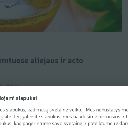
mtuose aliejaus ir acto
alų kiekio;
dojami slapukai
us slapukus, kad mūsų svetainė veiktų. Mes nenustatysime 
gsite. Jei įgalinsite slapukus, mes naudosime pirmosios ir t
ukus, kad pagerintume savo svetainę ir pateiktume reklamą