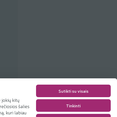
Sutikti su visais
jokių kitų
Tinkinti
rečiosios šalies
Pakavimo mokestis
0,00 €
, kuri labiau
Iš viso
0,00 €