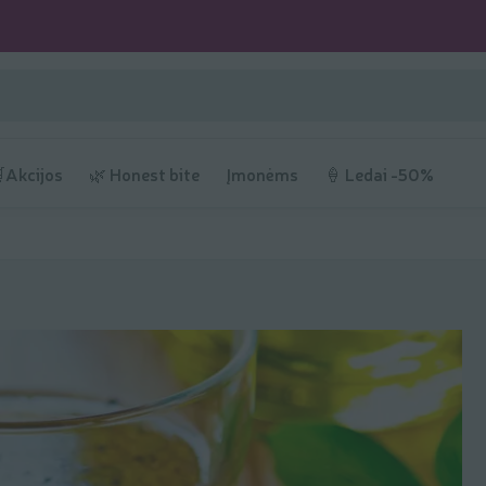
Akcijos
🌿 Honest bite
Įmonėms
🍦 Ledai -50%