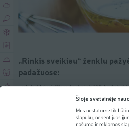
„Rinkis sveikiau“ ženklu pažyė
padažuose:
• sočiųjų riebalų rūgščių ne daugiau kaip 20 % bendrojo rieb
• cukrų ne daugiau kaip 5 g/100 g;
Šioje svetainėje nau
• druskos ne daugiau kaip 0,8 g/100 g.
Mes nustatome tik būtin
slapukų, nebent juos įjun
našumo ir reklamos slap
Aliejaus ir acto padažai