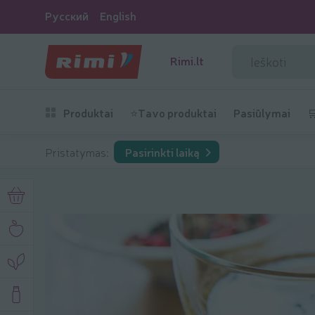
Русский
English
Rimi.lt
Produktai
⭐Tavo produktai
Pasiūlymai

Pristatymas:
Pasirinkti laiką
Rinkis sveikiau aliejaus ir acto padažai