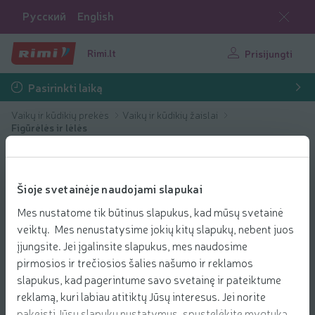
Русский
English
Rimi.lt
Prisijungti
Pasirinkti laiką
Vaikų ir kūdikių prekės
Vaikų ir kūdikių žaislai
Figūrėlės ir lėlės
Šioje svetainėje naudojami slapukai
Mes nustatome tik būtinus slapukus, kad mūsų svetainė
veiktų. Mes nenustatysime jokių kitų slapukų, nebent juos
įjungsite. Jei įgalinsite slapukus, mes naudosime
pirmosios ir trečiosios šalies našumo ir reklamos
slapukus, kad pagerintume savo svetainę ir pateiktume
reklamą, kuri labiau atitiktų Jūsų interesus. Jei norite
pakeisti Jūsų slapukų nustatymus, spustelėkite mygtuką