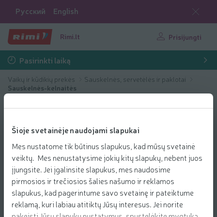
Русский
English
Rimi.lt
Prisijungti
Pasirinkti laiką
Vaikų ir kūdikių prekės
Sauskelnės, servetėlės ir paklotai
Sauskelnės-kelnaitės
Šioje svetainėje naudojami slapukai
Mes nustatome tik būtinus slapukus, kad mūsų svetainė
veiktų. Mes nenustatysime jokių kitų slapukų, nebent juos
įjungsite. Jei įgalinsite slapukus, mes naudosime
pirmosios ir trečiosios šalies našumo ir reklamos
slapukus, kad pagerintume savo svetainę ir pateiktume
reklamą, kuri labiau atitiktų Jūsų interesus. Jei norite
pakeisti Jūsų slapukų nustatymus, spustelėkite mygtuką