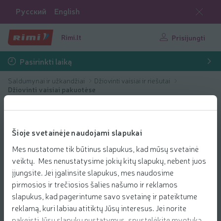
Русский
English
Rimi.lt
Prisijungti
Pasirinkti laiką
Saldumynai ir užkandžiai
Džiovinti vaisiai ir riešutai
Džiovinti vaisiai pakuotėse
Šioje svetainėje naudojami slapukai
Mes nustatome tik būtinus slapukus, kad mūsų svetainė
veiktų. Mes nenustatysime jokių kitų slapukų, nebent juos
įjungsite. Jei įgalinsite slapukus, mes naudosime
pirmosios ir trečiosios šalies našumo ir reklamos
slapukus, kad pagerintume savo svetainę ir pateiktume
reklamą, kuri labiau atitiktų Jūsų interesus. Jei norite
pakeisti Jūsų slapukų nustatymus, spustelėkite mygtuką