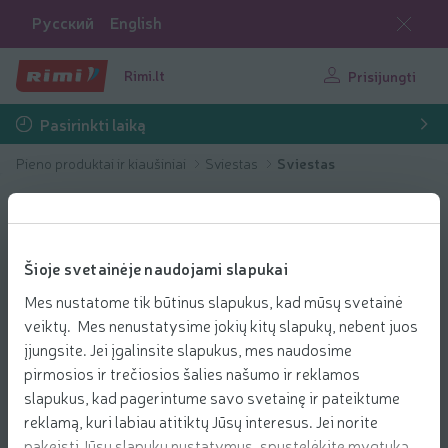
Русский
English
Rimi.lt
Prisijungti
Pasirinkti laiką
Pieno produktai ir kiaušiniai
Sviestas
Sviestas
Šioje svetainėje naudojami slapukai
Mes nustatome tik būtinus slapukus, kad mūsų svetainė
veiktų. Mes nenustatysime jokių kitų slapukų, nebent juos
įjungsite. Jei įgalinsite slapukus, mes naudosime
pirmosios ir trečiosios šalies našumo ir reklamos
slapukus, kad pagerintume savo svetainę ir pateiktume
reklamą, kuri labiau atitiktų Jūsų interesus. Jei norite
pakeisti Jūsų slapukų nustatymus, spustelėkite mygtuką