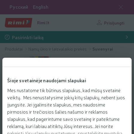
Русский
English
Rimi.lt
Prisijungti
Pasirinkti laiką
Produktai
Namų ūkio ir laisvalaikio prekės
Suvenyrai
Šioje svetainėje naudojami slapukai
Mes nustatome tik būtinus slapukus, kad mūsų svetainė
veiktų. Mes nenustatysime jokių kitų slapukų, nebent juos
įjungsite. Jei įgalinsite slapukus, mes naudosime
pirmosios ir trečiosios šalies našumo ir reklamos
slapukus, kad pagerintume savo svetainę ir pateiktume
reklamą, kuri labiau atitiktų Jūsų interesus. Jei norite
pakeisti Jūsų slapukų nustatymus, spustelėkite mygtuką