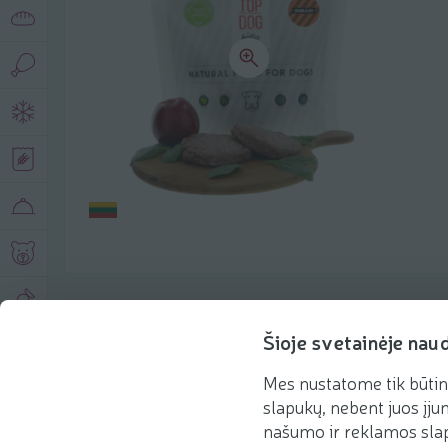
Produkto aprašymas
Šioje svetainėje nau
Mes nustatome tik būtin
Pagrindinė informacija
Rekomenduojame
slapukų, nebent juos įjun
našumo ir reklamos slap