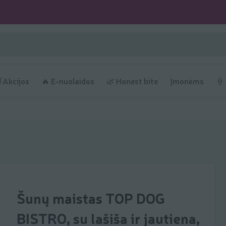
Akcijos
🔥 E-nuolaidos
🌿 Honest bite
Įmonėms
🍦
Šunų maistas TOP DOG
BISTRO, su lašiša ir jautiena,