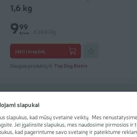
1,6 kg
9
99
6,24 €/kg
€/vnt.
Pridėti prie mėgstamiausių
Įdėti į krepšelį
Daugiau produktų iš:
Top Dog Bistro
dojami slapukai
us slapukus, kad mūsų svetainė veiktų. Mes nenustatysime 
gsite. Jei įgalinsite slapukus, mes naudosime pirmosios ir t
ukus, kad pagerintume savo svetainę ir pateiktume reklamą