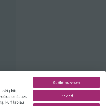
Sutikti su visais
jokių kitų
Tinkinti
rečiosios šalies
Pakavimo mokestis
0,00 €
, kuri labiau
Iš viso
0,00 €