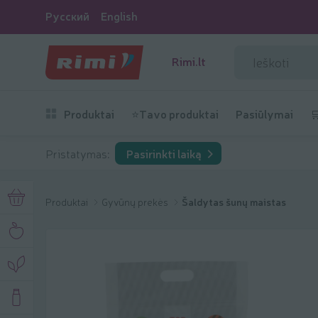
Русский
English
Rimi.lt
Produktai
⭐Tavo produktai
Pasiūlymai

Pristatymas:
Pasirinkti laiką
Produktai
Gyvūnų prekės
Šaldytas šunų maistas