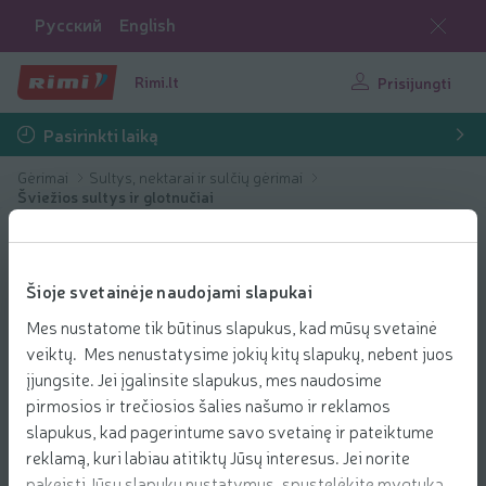
Русский
English
Rimi.lt
Prisijungti
Pasirinkti laiką
Gėrimai
Sultys, nektarai ir sulčių gėrimai
Šviežios sultys ir glotnučiai
Šioje svetainėje naudojami slapukai
Mes nustatome tik būtinus slapukus, kad mūsų svetainė
veiktų. Mes nenustatysime jokių kitų slapukų, nebent juos
įjungsite. Jei įgalinsite slapukus, mes naudosime
pirmosios ir trečiosios šalies našumo ir reklamos
slapukus, kad pagerintume savo svetainę ir pateiktume
reklamą, kuri labiau atitiktų Jūsų interesus. Jei norite
pakeisti Jūsų slapukų nustatymus, spustelėkite mygtuką