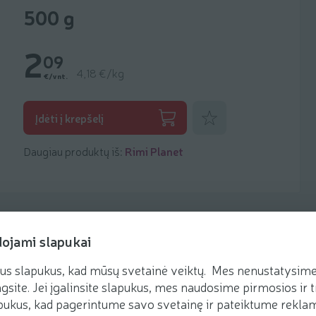
500 g
2
09
4,18 €/kg
€/vnt.
Pridėti prie mėgstamiausių
Įdėti į krepšelį
Daugiau produktų iš:
Rimi Planet
dojami slapukai
us slapukus, kad mūsų svetainė veiktų. Mes nenustatysime 
Receptai
gsite. Jei įgalinsite slapukus, mes naudosime pirmosios ir t
ukus, kad pagerintume savo svetainę ir pateiktume reklamą