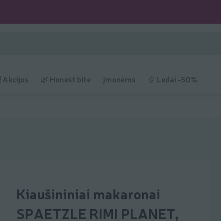
Akcijos
🌿 Honest bite
Įmonėms
🍦 Ledai -50%
Kiaušininiai makaronai
SPAETZLE RIMI PLANET,