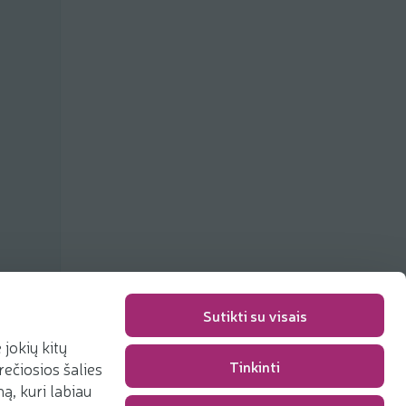
Sutikti su visais
jokių kitų
Tinkinti
rečiosios šalies
Pakavimo mokestis
0,00 €
, kuri labiau
Iš viso
0,00 €