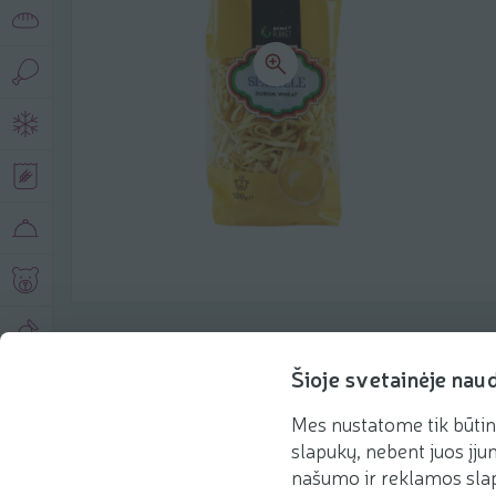
Produkto aprašymas
Šioje svetainėje nau
Mes nustatome tik būtin
Pagrindinė informacija
Rekomenduojame
slapukų, nebent juos įjun
našumo ir reklamos slap