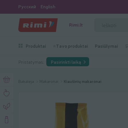
Русский
English
Rimi.lt
Produktai
⭐Tavo produktai
Pasiūlymai

Pristatymas:
Pasirinkti laiką
Bakalėja
Makaronai
Kiaušinių makaronai