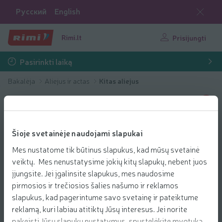
Русский
English
Rimi.lt
Prisijungti
Pasirinkti laiką
Bakalėja
Aliejus ir actas
Kitas aliejus
Šioje svetainėje naudojami slapukai
Mes nustatome tik būtinus slapukus, kad mūsų svetainė
veiktų. Mes nenustatysime jokių kitų slapukų, nebent juos
įjungsite. Jei įgalinsite slapukus, mes naudosime
pirmosios ir trečiosios šalies našumo ir reklamos
slapukus, kad pagerintume savo svetainę ir pateiktume
reklamą, kuri labiau atitiktų Jūsų interesus. Jei norite
pakeisti Jūsų slapukų nustatymus, spustelėkite mygtuką