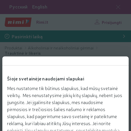
Русский
English
Rimi.lt
Prisijungti
Pasirinkti laiką
Produktai
Alkoholiniai ir nealkoholiniai gėrimai
Trauktinė ir likeris
Šioje svetainėje naudojami slapukai
Mes nustatome tik būtinus slapukus, kad mūsų svetainė
veiktų. Mes nenustatysime jokių kitų slapukų, nebent juos
įjungsite. Jei įgalinsite slapukus, mes naudosime
pirmosios ir trečiosios šalies našumo ir reklamos
slapukus, kad pagerintume savo svetainę ir pateiktume
reklamą, kuri labiau atitiktų Jūsų interesus. Jei norite
pakeisti Jūsų slapukų nustatymus, spustelėkite mygtuką