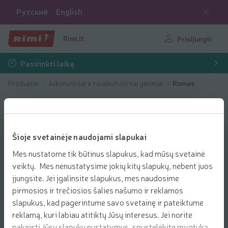
Русский
English
Rimi.lt
Prisijungti
Pasirinkti laiką
Produktai
Alkoholiniai ir nealkoholiniai gėrimai
Romas
Šioje svetainėje naudojami slapukai
Mes nustatome tik būtinus slapukus, kad mūsų svetainė
veiktų. Mes nenustatysime jokių kitų slapukų, nebent juos
įjungsite. Jei įgalinsite slapukus, mes naudosime
pirmosios ir trečiosios šalies našumo ir reklamos
slapukus, kad pagerintume savo svetainę ir pateiktume
reklamą, kuri labiau atitiktų Jūsų interesus. Jei norite
pakeisti Jūsų slapukų nustatymus, spustelėkite mygtuką