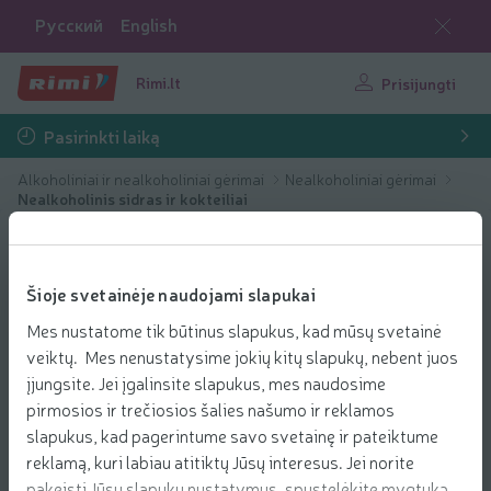
Русский
English
Rimi.lt
Prisijungti
Pasirinkti laiką
Alkoholiniai ir nealkoholiniai gėrimai
Nealkoholiniai gėrimai
Nealkoholinis sidras ir kokteiliai
Šioje svetainėje naudojami slapukai
Mes nustatome tik būtinus slapukus, kad mūsų svetainė
veiktų. Mes nenustatysime jokių kitų slapukų, nebent juos
įjungsite. Jei įgalinsite slapukus, mes naudosime
pirmosios ir trečiosios šalies našumo ir reklamos
slapukus, kad pagerintume savo svetainę ir pateiktume
reklamą, kuri labiau atitiktų Jūsų interesus. Jei norite
pakeisti Jūsų slapukų nustatymus, spustelėkite mygtuką