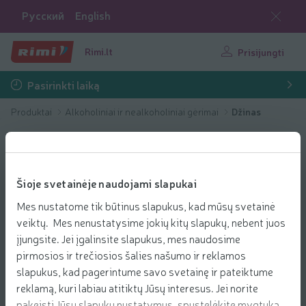
Русский
English
Rimi.lt
Prisijungti
Pasirinkti laiką
Produktai
Alkoholiniai ir nealkoholiniai gėrimai
Džinas
Šioje svetainėje naudojami slapukai
Mes nustatome tik būtinus slapukus, kad mūsų svetainė
veiktų. Mes nenustatysime jokių kitų slapukų, nebent juos
įjungsite. Jei įgalinsite slapukus, mes naudosime
pirmosios ir trečiosios šalies našumo ir reklamos
slapukus, kad pagerintume savo svetainę ir pateiktume
reklamą, kuri labiau atitiktų Jūsų interesus. Jei norite
pakeisti Jūsų slapukų nustatymus, spustelėkite mygtuką