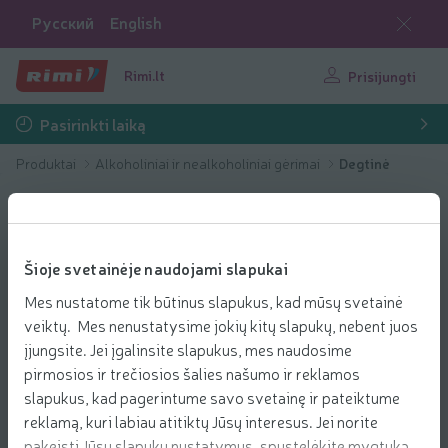
Русский
English
Rimi.lt
Prisijungti
Pasirinkti laiką
Produktai
Alkoholiniai ir nealkoholiniai gėrimai
Degtinė
Šioje svetainėje naudojami slapukai
Mes nustatome tik būtinus slapukus, kad mūsų svetainė
veiktų. Mes nenustatysime jokių kitų slapukų, nebent juos
įjungsite. Jei įgalinsite slapukus, mes naudosime
pirmosios ir trečiosios šalies našumo ir reklamos
slapukus, kad pagerintume savo svetainę ir pateiktume
reklamą, kuri labiau atitiktų Jūsų interesus. Jei norite
pakeisti Jūsų slapukų nustatymus, spustelėkite mygtuką