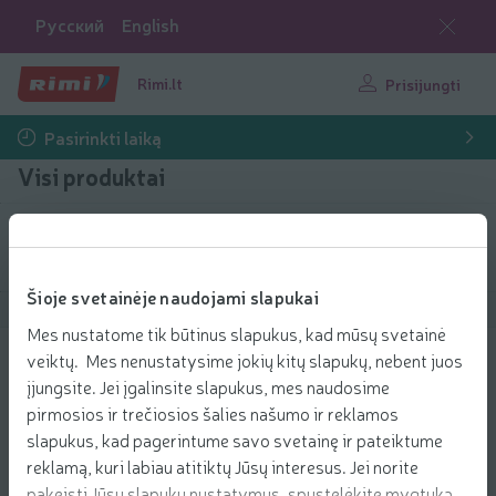
Русский
English
Rimi.lt
Prisijungti
Pasirinkti laiką
Visi produktai
Filtruoti produktus
Šioje svetainėje naudojami slapukai
Rodyti produktus
40
Rūšiuoti
Mes nustatome tik būtinus slapukus, kad mūsų svetainė
veiktų. Mes nenustatysime jokių kitų slapukų, nebent juos
Tirpioji kava VESPUCCI, 200 g
įjungsite. Jei įgalinsite slapukus, mes naudosime
3.49 € už vnt.
3
pirmosios ir trečiosios šalies našumo ir reklamos
49
Kaina už vienetą: 17,45 €/kg
17,45 €/kg
€/vnt.
slapukus, kad pagerintume savo svetainę ir pateiktume
Pridėti
reklamą, kuri labiau atitiktų Jūsų interesus. Jei norite
Įdėti į krepšelį
pakeisti Jūsų slapukų nustatymus, spustelėkite mygtuką