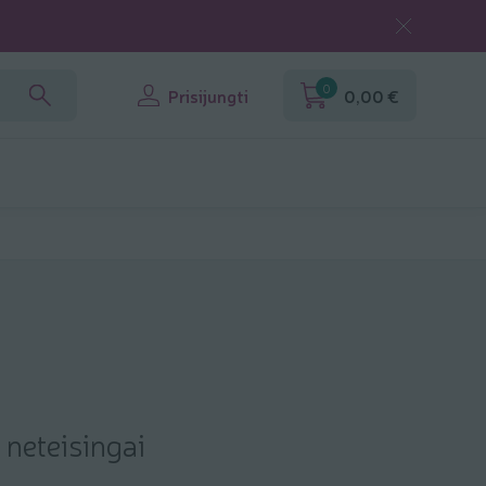
0
Prisijungti
0,00 €
 neteisingai