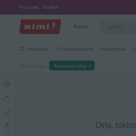
Русский
English
Rimi.lt
Produktai
⭐Tavo produktai
Pasiūlymai

Pristatymas:
Pasirinkti laiką
Deja, tokio