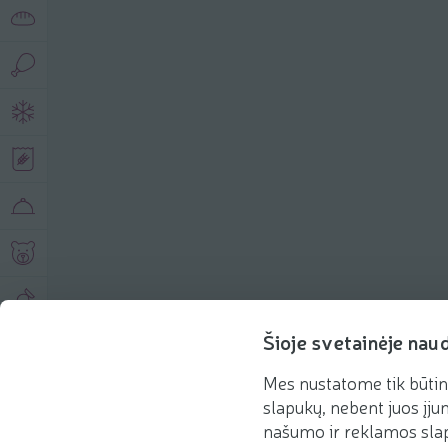
Šioje svetainėje nau
Mes nustatome tik būtin
slapukų, nebent juos įjun
Klientų aptarnavimo cen
Siųsti žinutę
+370 800 29 000
našumo ir reklamos slap