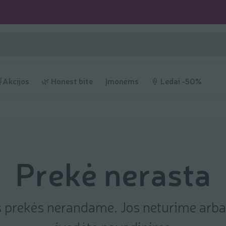
Akcijos
🌿 Honest bite
Įmonėms
🍦 Ledai -50%
Prekė nerasta
s prekės nerandame. Jos neturime arba