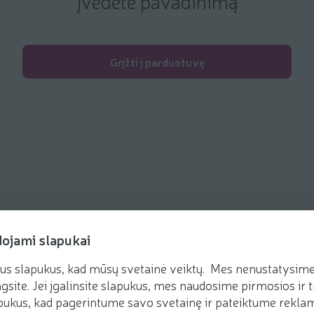
įvedėte pavadinimą
Grįžti į parduotuvę
dojami slapukai
us slapukus, kad mūsų svetainė veiktų. Mes nenustatysime 
gsite. Jei įgalinsite slapukus, mes naudosime pirmosios ir t
tras (I–VII 8:00–21:00)
ukus, kad pagerintume savo svetainę ir pateiktume reklamą