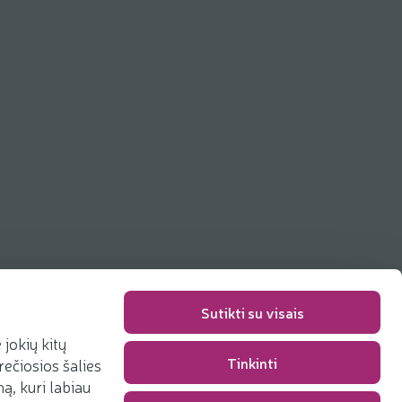
Sutikti su visais
jokių kitų
Tinkinti
rečiosios šalies
, kuri labiau