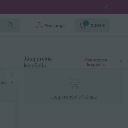
0
Prisijungti
0,00 €
Jūsų prekių
Išsaugotas
krepšelis
krepšelis
uoti
Jūsų krepšelis tuščias