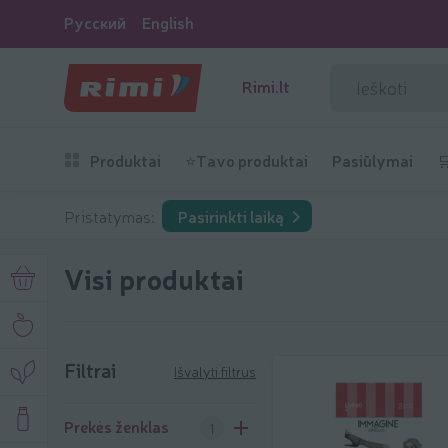
Русский
English
Rimi.lt
Produktai
⭐Tavo produktai
Pasiūlymai

Pristatymas:
Pasirinkti laiką
Visi produktai
Filtrai
Išvalyti filtrus
Filtrai
Prekės ženklas
1