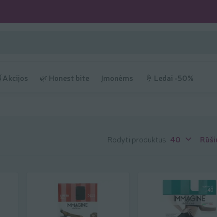
Akcijos
🌿 Honest bite
Įmonėms
🍦 Ledai -50%
Rodyti produktus
40
Rūši