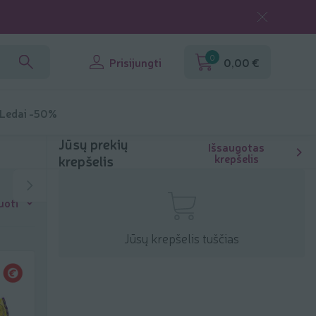
0
Prisijungti
0,00 €
 Ledai -50%
Jūsų prekių
Išsaugotas
krepšelis
krepšelis
uoti
Jūsų krepšelis tuščias