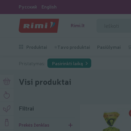
Русский
English
Rimi.lt
Produktai
⭐Tavo produktai
Pasiūlymai

Pristatymas:
Pasirinkti laiką
Visi produktai
Filtrai
Filtrai
Prekės ženklas