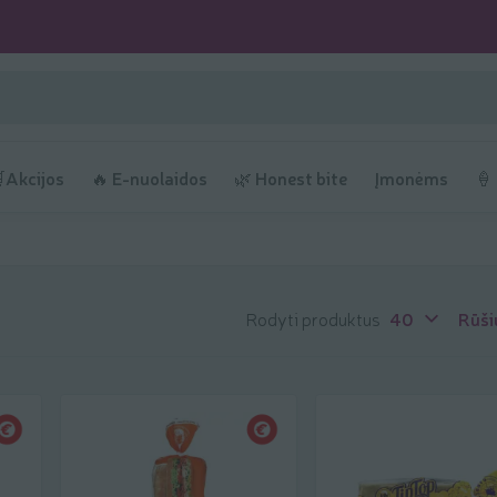
Akcijos
🔥 E-nuolaidos
🌿 Honest bite
Įmonėms
🍦
Rodyti produktus
40
Rūši