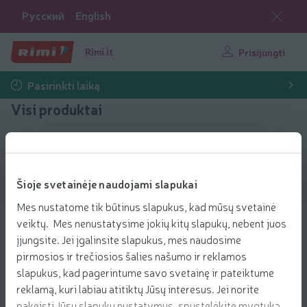
Русский
English
Rimi.lt
Prisijungti
Pasirinkti laiką
Visi produktai
Filtruoti produktus
Šioje svetainėje naudojami slapukai
Rodyti produktus
40
Rūšiuoti
Mes nustatome tik būtinus slapukus, kad mūsų svetainė
veiktų. Mes nenustatysime jokių kitų slapukų, nebent juos
Pūkų surinkimo volelis COZY HOME,
įjungsite. Jei įgalinsite slapukus, mes naudosime
5m
pirmosios ir trečiosios šalies našumo ir reklamos
0.99 € už vnt.
0
99
slapukus, kad pagerintume savo svetainę ir pateiktume
Kaina už vienetą: 0,99 €/vnt.
0,99 €/vnt.
€/vnt.
reklamą, kuri labiau atitiktų Jūsų interesus. Jei norite
Pridėti
pakeisti Jūsų slapukų nustatymus, spustelėkite mygtuką
Įdėti į krepšelį