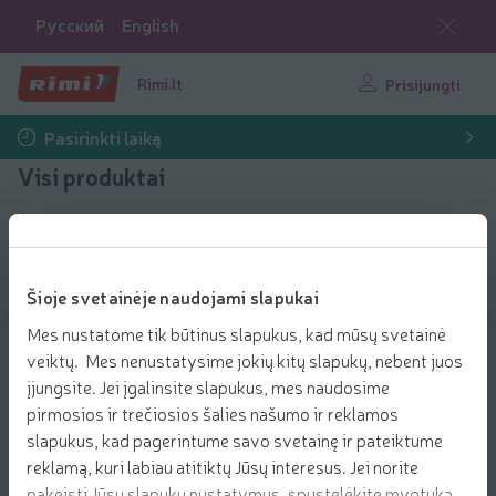
Русский
English
Rimi.lt
Prisijungti
Pasirinkti laiką
Visi produktai
Filtruoti produktus
Šioje svetainėje naudojami slapukai
Rodyti produktus
40
Rūšiuoti
Mes nustatome tik būtinus slapukus, kad mūsų svetainė
veiktų. Mes nenustatysime jokių kitų slapukų, nebent juos
Put. vynas CONTARINI MILESIMATO, 11
įjungsite. Jei įgalinsite slapukus, mes naudosime
%, 0,75 l
pirmosios ir trečiosios šalies našumo ir reklamos
10.59 € už vnt.
10
59
slapukus, kad pagerintume savo svetainę ir pateiktume
Kaina už vienetą: 14,12 €/l
14,12 €/l
€/vnt.
reklamą, kuri labiau atitiktų Jūsų interesus. Jei norite
Pridėti
pakeisti Jūsų slapukų nustatymus, spustelėkite mygtuką
Įdėti į krepšelį