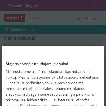
Русский
English
Rimi.lt
Prisijungti
Pasirinkti laiką
Visi produktai
Filtruoti produktus
Šioje svetainėje naudojami slapukai
Rodyti produktus
40
Rūšiuoti
Mes nustatome tik būtinus slapukus, kad mūsų svetainė
veiktų. Mes nenustatysime jokių kitų slapukų, nebent juos
Lipni juosta 19mmx33m
įjungsite. Jei įgalinsite slapukus, mes naudosime
2 ir daugiau
0.49 € už vnt.
0
pirmosios ir trečiosios šalies našumo ir reklamos
49
-50%
Kaina už vienetą: 0,49 €/vnt.
0,49 €/vnt.
0
€/vnt.
24
slapukus, kad pagerintume savo svetainę ir pateiktume
€
Pridėti
reklamą, kuri labiau atitiktų Jūsų interesus. Jei norite
0,49 €
Įdėti į krepšelį
0,24 €/vnt.
pakeisti Jūsų slapukų nustatymus, spustelėkite mygtuką