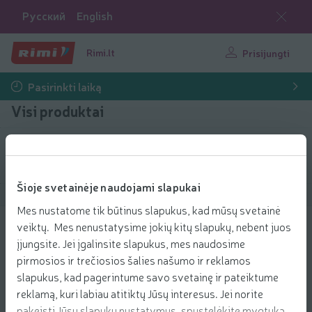
Русский
English
Rimi.lt
Prisijungti
Pasirinkti laiką
Visi produktai
Filtruoti produktus
Šioje svetainėje naudojami slapukai
Rodyti produktus
40
Rūšiuoti
Mes nustatome tik būtinus slapukus, kad mūsų svetainė
veiktų. Mes nenustatysime jokių kitų slapukų, nebent juos
Dribsn. batonėl. su jogurt., vais. AXA,
įjungsite. Jei įgalinsite slapukus, mes naudosime
25 g
pirmosios ir trečiosios šalies našumo ir reklamos
0.42 € už vnt.
0
42
slapukus, kad pagerintume savo svetainę ir pateiktume
Kaina už vienetą: 16,80 €/kg
16,80 €/kg
€/vnt.
reklamą, kuri labiau atitiktų Jūsų interesus. Jei norite
Pridėti
pakeisti Jūsų slapukų nustatymus, spustelėkite mygtuką
Įdėti į krepšelį