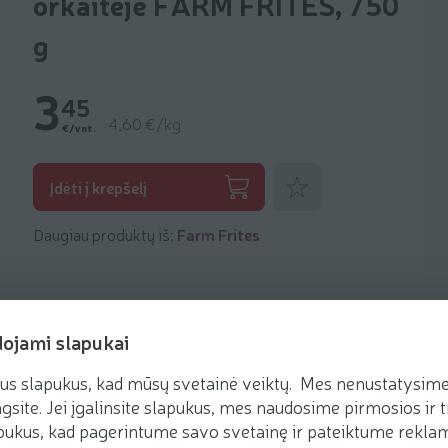
orkaitėje FARM FRITES, 750
g
3
45
4,60 €/kg
€/vnt.
Pridėti prie mėgstamiausių
Įdėti į krepšelį
Daugiau produktų iš:
Farm Frites
dojami slapukai
us slapukus, kad mūsų svetainė veiktų. Mes nenustatysime 
Receptai
gsite. Jei įgalinsite slapukus, mes naudosime pirmosios ir t
ukus, kad pagerintume savo svetainę ir pateiktume reklamą