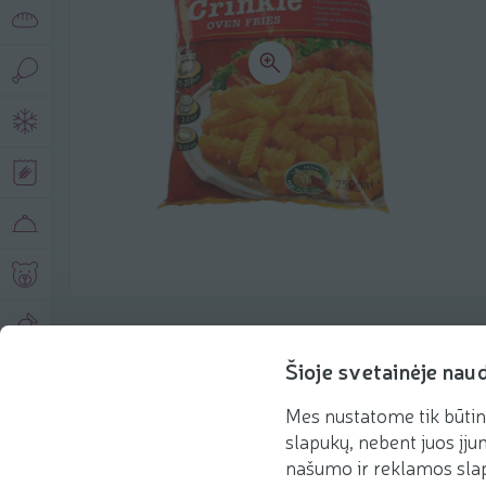
Produkto aprašymas
Šioje svetainėje nau
Mes nustatome tik būtin
Pagrindinė informacija
Rekomenduojame
slapukų, nebent juos įjun
našumo ir reklamos slap