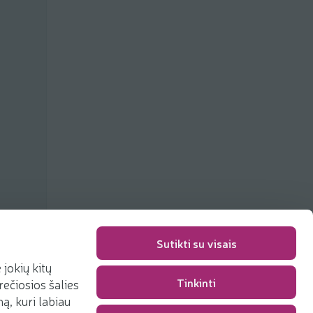
Sutikti su visais
jokių kitų
Tinkinti
rečiosios šalies
Pakavimo mokestis
0,00 €
, kuri labiau
Iš viso
0,00 €