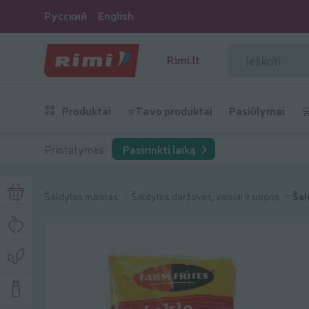
Русский
English
Rimi.lt
Produktai
⭐Tavo produktai
Pasiūlymai

Pristatymas:
Pasirinkti laiką
Šaldytas maistas
Šaldytos daržovės, vaisiai ir uogos
Šal