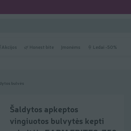
Akcijos
🌿 Honest bite
Įmonėms
🍦 Ledai -50%
dytos bulvės
Šaldytos apkeptos
vingiuotos bulvytės kepti