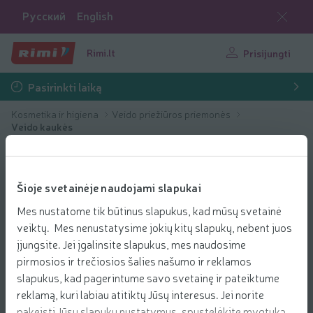
Русский
English
Rimi.lt
Prisijungti
Pasirinkti laiką
Kosmetika ir higiena
Veido priežiūros priemonės
Veido kaukės
Šioje svetainėje naudojami slapukai
Mes nustatome tik būtinus slapukus, kad mūsų svetainė
veiktų. Mes nenustatysime jokių kitų slapukų, nebent juos
įjungsite. Jei įgalinsite slapukus, mes naudosime
pirmosios ir trečiosios šalies našumo ir reklamos
slapukus, kad pagerintume savo svetainę ir pateiktume
reklamą, kuri labiau atitiktų Jūsų interesus. Jei norite
pakeisti Jūsų slapukų nustatymus, spustelėkite mygtuką