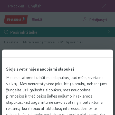
Русский
English
Rimi.lt
Prisijungti
Pasirinkti laiką
Bakalėja
Miltai ir miltų mišiniai
Miltų mišiniai
Šioje svetainėje naudojami slapukai
Mes nustatome tik būtinus slapukus, kad mūsų svetainė
veiktų. Mes nenustatysime jokių kitų slapukų, nebent juos
įjungsite. Jei įgalinsite slapukus, mes naudosime
pirmosios ir trečiosios šalies našumo ir reklamos
slapukus, kad pagerintume savo svetainę ir pateiktume
reklamą, kuri labiau atitiktų Jūsų interesus. Jei norite
pakeisti Jūsų slapukų nustatymus, spustelėkite mygtuką