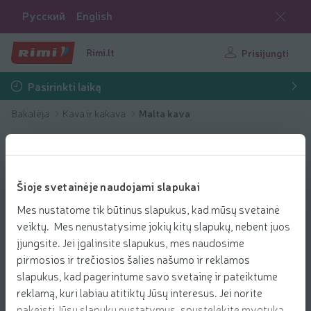
Русский
English
Rimi.lt
Prisijungti
Pasirinkti laiką
Bakalėja
Kava ir kakava
Malta kava
Šioje svetainėje naudojami slapukai
Mes nustatome tik būtinus slapukus, kad mūsų svetainė
veiktų. Mes nenustatysime jokių kitų slapukų, nebent juos
įjungsite. Jei įgalinsite slapukus, mes naudosime
pirmosios ir trečiosios šalies našumo ir reklamos
slapukus, kad pagerintume savo svetainę ir pateiktume
reklamą, kuri labiau atitiktų Jūsų interesus. Jei norite
pakeisti Jūsų slapukų nustatymus, spustelėkite mygtuką