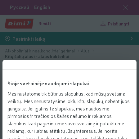
Русский
English
Rimi.lt
Prisijungti
Pasirinkti laiką
Alkoholiniai ir nealkoholiniai gėrimai
Alus
Kitų šalių alus ir alaus kokteiliai
Šioje svetainėje naudojami slapukai
Mes nustatome tik būtinus slapukus, kad mūsų svetainė
veiktų. Mes nenustatysime jokių kitų slapukų, nebent juos
įjungsite. Jei įgalinsite slapukus, mes naudosime
pirmosios ir trečiosios šalies našumo ir reklamos
slapukus, kad pagerintume savo svetainę ir pateiktume
reklamą, kuri labiau atitiktų Jūsų interesus. Jei norite
pakeisti Jūsų slapukų nustatymus, spustelėkite mygtuką