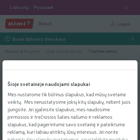
Lietuvių
Русский
Rimi.lt
Log in
Book delivery time here
Beauty & hygiene
Oral care products
Toothbrushes
Šioje svetainėje naudojami slapukai
Mes nustatome tik būtinus slapukus, kad mūsų svetainė
veiktų. Mes nenustatysime jokių kitų slapukų, nebent juos
įjungsite. Jei įgalinsite slapukus, mes naudosime
pirmosios ir trečiosios šalies našumo ir reklamos
slapukus, kad pagerintume savo svetainę ir pateiktume
reklamą, kuri labiau atitiktų Jūsų interesus. Jei norite
pakeisti Jūsų slapukų nustatymus, spustelėkite mygtuką